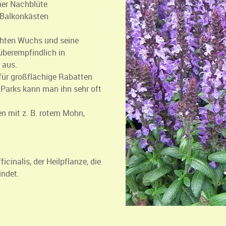
ner Nachblüte
, Balkonkästen
chten Wuchs und seine
 überempfindlich in
 aus.
 für großflächige Rabatten
 Parks kann man ihn sehr oft
en mit z. B. rotem Mohn,
icinalis, der Heilpflanze, die
indet.